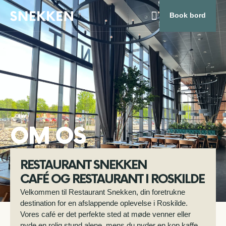
Book bord
OM OS
RESTAURANT SNEKKEN
CAFÉ OG RESTAURANT I ROSKILDE
Velkommen til Restaurant Snekken, din foretrukne
destination for en afslappende oplevelse i Roskilde.
Vores café er det perfekte sted at møde venner eller
nyde en rolig stund alene, mens du nyder en kop kaffe