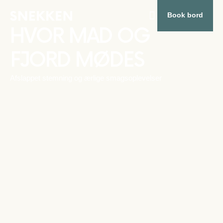
Book bord
HVOR MAD OG
FJORD MØDES
Afslappet stemning og ærlige smagsoplevelser